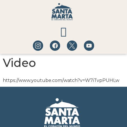
Video
QUÉ HACER
A DÓNDE IR
https://www.youtube.com/watch?v=W7iTvpPUHLw
BLOG DE EXPERIENCIAS