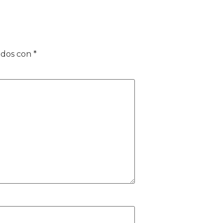
ados con
*