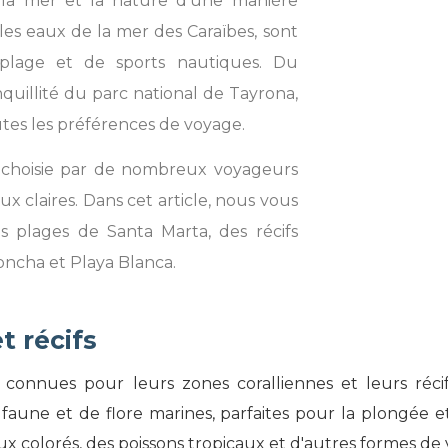
il, la mer et la nature d’une manière
les eaux de la mer des Caraïbes, sont
plage et de sports nautiques. Du
uillité du parc national de Tayrona,
outes les préférences de voyage.
n choisie par de nombreux voyageurs
ux claires. Dans cet article, nous vous
s plages de Santa Marta, des récifs
Concha et Playa Blanca.
t récifs
connues pour leurs zones coralliennes et leurs réci
faune et de flore marines, parfaites pour la plongée e
x colorés, des poissons tropicaux et d'autres formes de 