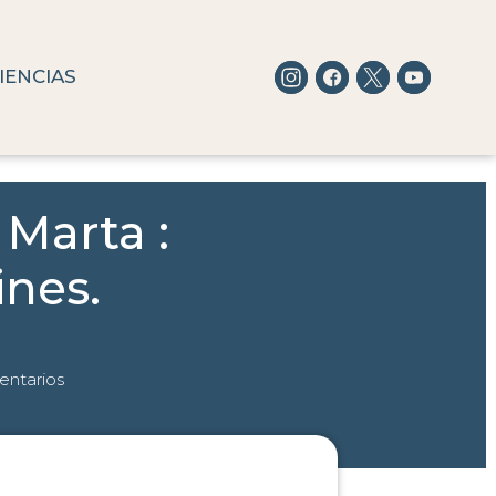
IENCIAS
 Marta :
ines.
ntarios